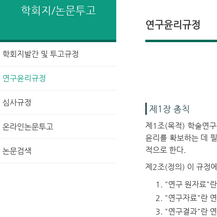
학회지/논문투고
연구윤리규정
학회지발간 및 투고규정
연구윤리규정
심사규정
제1장 총칙
제1조(목적) 학술연구
온라인논문투고
윤리를 확보하는 데 
적으로 한다.
논문검색
제2조(정의)
이 규정에
"연구 원자료"란
"연구자료"란 연
"연구결과"란 