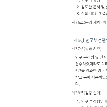
연구의 명칭
검토한 문서 및 
심의 내용 및 결
제36조(운영 세칙)
이
제6장 연구부정행
제37조(검증 시효)
연구 윤리성 및 진
접수하였더라도 처리
5년을 경과한 연구 
발표 등에 사용하였
다.
제38조(검증 절차)
연구 부정행위에