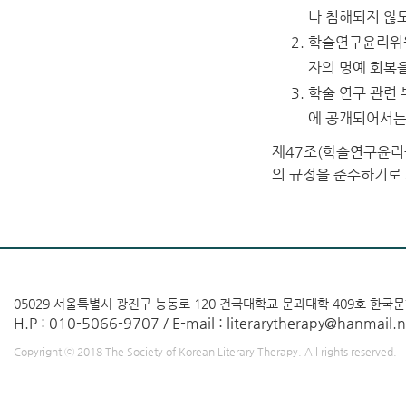
나 침해되지 않
학술연구윤리위원
자의 명예 회복
학술 연구 관련
에 공개되어서는 
제47조(학술연구윤리
의 규정을 준수하기로
05029
서울특별시 광진구 능동로 120 건국대학교 문과대학 409호
한국문
H.P : 010-5066-9707 / E-mail : literarytherapy@hanmail.n
Copyright ⓒ 2018 The Society of Korean Literary Therapy. All rights reserved.